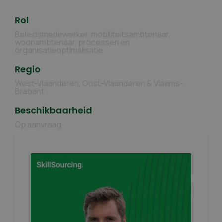
Rol
Beleidsmedewerker, mobiliteitsambtenaar,
woonambtenaar, processen en
organisatieoptimalisatie
Regio
West-Vlaanderen, Oost-Vlaanderen & Vlaams-
Brabant
Beschikbaarheid
Op aanvraag