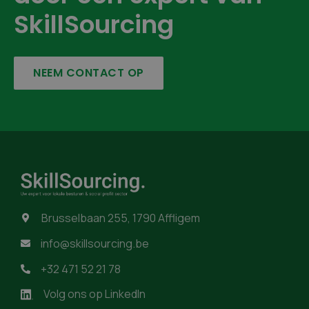
SkillSourcing
NEEM CONTACT OP
Brusselbaan 255, 1790 Affligem

info@skillsourcing.be

+32 471 52 21 78

Volg ons op LinkedIn