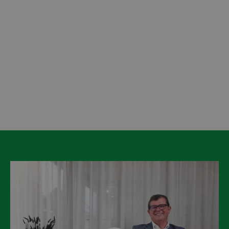
begeleiden van cliënten in hun traject naar
werk en participatie. Met onze ervaring in
activeringstrajecten versterken we tijdelijk
waar nodig. Zo krijgen cliënten de nodige
ondersteuning en blijft de dienstverlening
haalbaar.