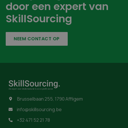
door een expert van
SkillSourcing
NEEM CONTACT OP
Brusselbaan 255, 1790 Affligem

info@skillsourcing.be

+32 471 52 21 78
