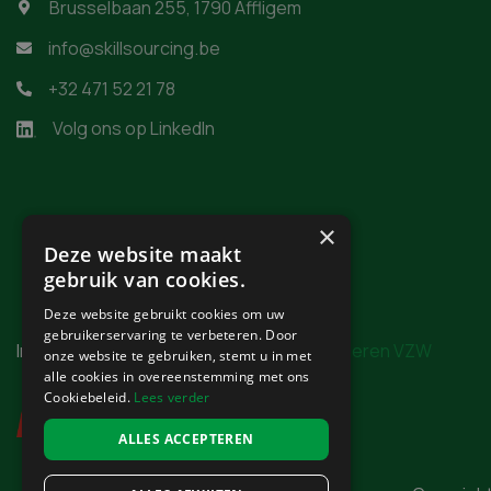
Brusselbaan 255, 1790 Affligem

info@skillsourcing.be

+32 471 52 21 78

Volg ons op LinkedIn
×
Deze website maakt
gebruik van cookies.
Deze website gebruikt cookies om uw
gebruikerservaring te verbeteren. Door
In samenwerking met
Burgerzaken Vlaanderen VZW
onze website te gebruiken, stemt u in met
alle cookies in overeenstemming met ons
Cookiebeleid.
Lees verder
ALLES ACCEPTEREN