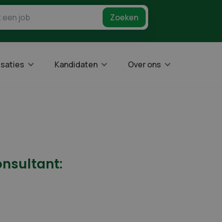
saties
Kandidaten
Over ons
onsultant: