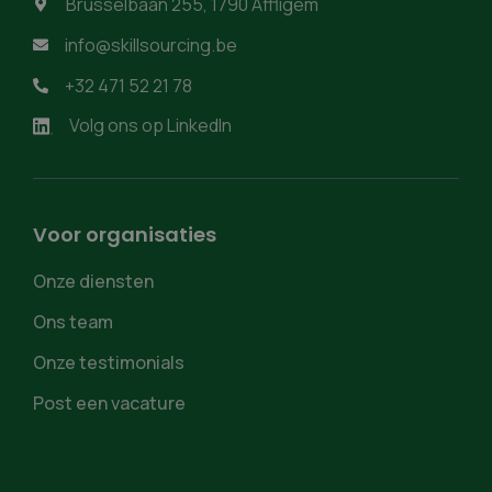
Brusselbaan 255, 1790 Affligem

info@skillsourcing.be

+32 471 52 21 78

Volg ons op LinkedIn
Voor organisaties
Onze diensten
Ons team
Onze testimonials
Post een vacature