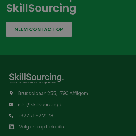
SkillSourcing
NEEM CONTACT OP
Brusselbaan 255, 1790 Affligem

info@skillsourcing.be

+32 471 52 21 78

Volg ons op LinkedIn