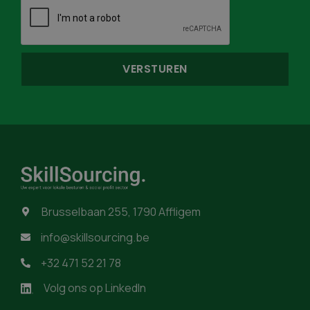
Brusselbaan 255, 1790 Affligem

info@skillsourcing.be

+32 471 52 21 78

Volg ons op LinkedIn