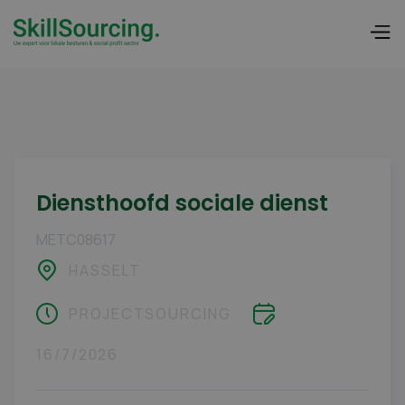
Diensthoofd sociale dienst
METC08617
HASSELT
PROJECTSOURCING
16/7/2026