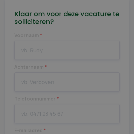
Klaar om voor deze vacature te
solliciteren?
Voornaam
*
Achternaam
*
Telefoonnummer
*
E-mailadres
*