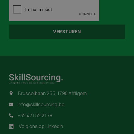
Brusselbaan 255, 1790 Affligem

info@skillsourcing.be

+32 471 52 21 78

Volg ons op LinkedIn