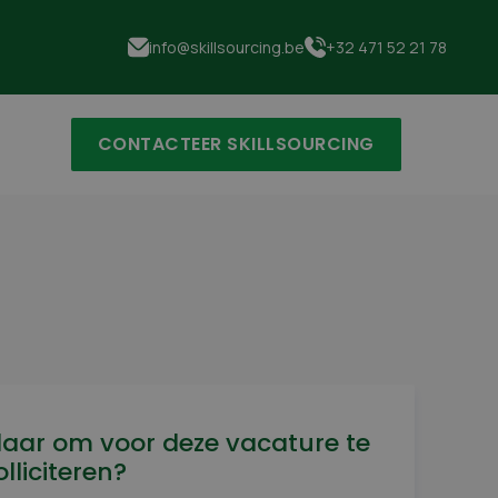
info@skillsourcing.be
+32 471 52 21 78
CONTACTEER SKILLSOURCING
laar om voor deze vacature te
olliciteren?