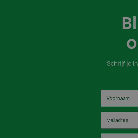
B
o
Schrijf je 