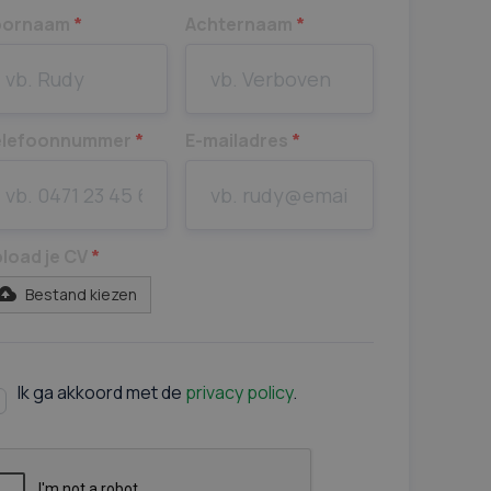
oornaam
*
Achternaam
*
elefoonnummer
*
E-mailadres
*
load je CV
*
Bestand kiezen
Ik ga akkoord met de
privacy policy
.