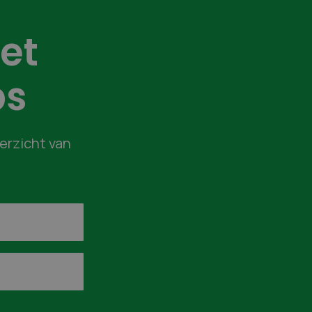
et
bs
verzicht van