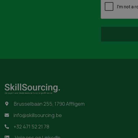
Brusselbaan 255, 1790 Affligem

info@skillsourcing.be

+32 471 52 21 78

Volg ons op LinkedIn