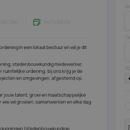
V
URCING
16/7/2026
T
rdening in een lokaal bestuur en wil je dit
ordening, stedenbouwkundig medewerker,
Up
mtelijke ordening: bij ons krijg je de
 projecten en omgevingen, afgestemd op
ar jouw talent, groei en maatschappelijke
oor wie wil groeien, samenwerken en elke dag
ergunningen (stedenbouwkundige