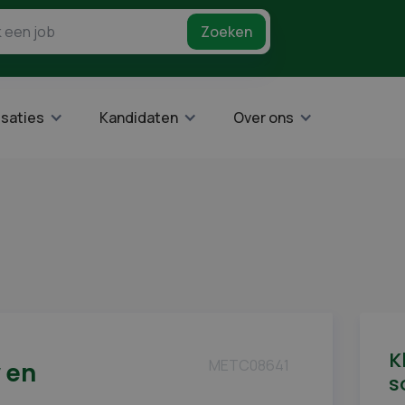
saties
Kandidaten
Over ons
K
METC08641
 en
s