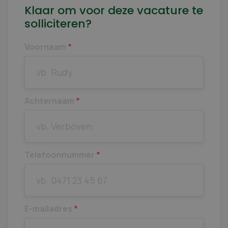
Klaar om voor deze vacature te
solliciteren?
Voornaam
*
Achternaam
*
Telefoonnummer
*
E-mailadres
*