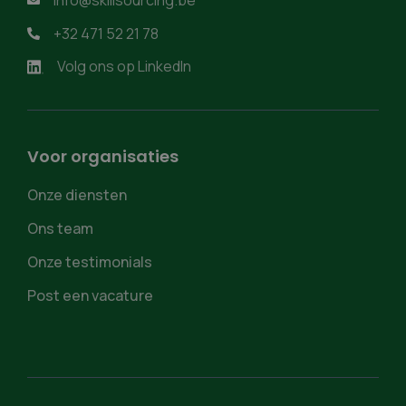
info@skillsourcing.be

+32 471 52 21 78

Volg ons op LinkedIn
Voor organisaties
Onze diensten
Ons team
Onze testimonials
Post een vacature