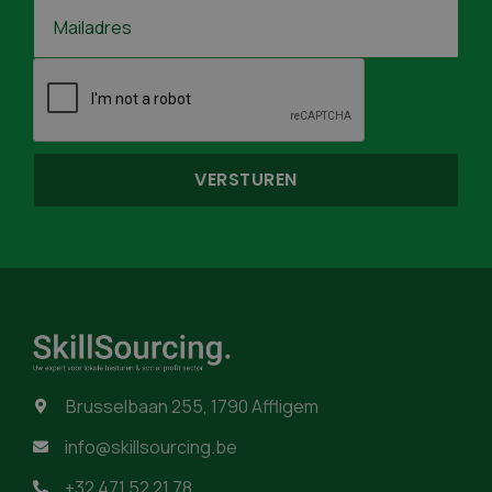
Brusselbaan 255, 1790 Affligem

info@skillsourcing.be

+32 471 52 21 78
