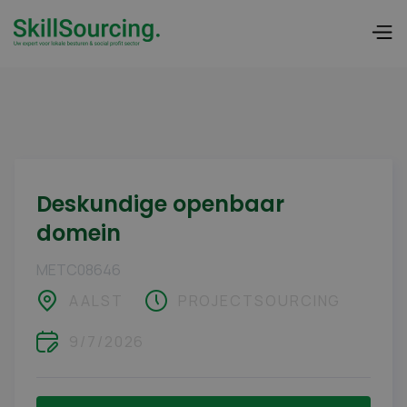
Deskundige openbaar
domein
METC08646
AALST
PROJECTSOURCING
9/7/2026