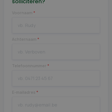
solliciteren?
Voornaam
*
Achternaam
*
Telefoonnummer
*
E-mailadres
*