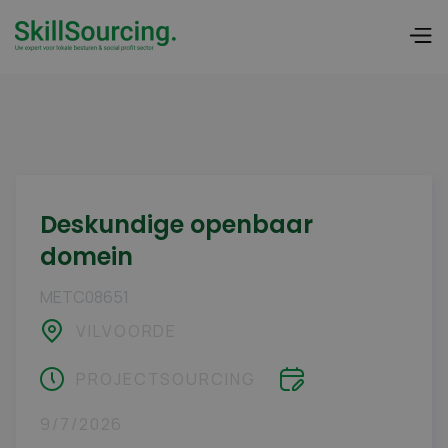
Deskundige openbaar
domein
METC08651
VILVOORDE
PROJECTSOURCING
9/7/2026