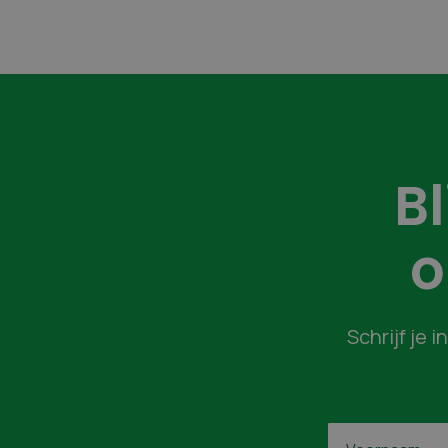
B
o
Schrijf je 