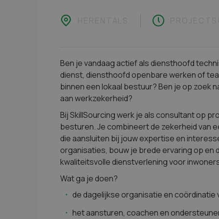
HERENTALS
PROJECTS
Ben je vandaag actief als diensthoofd techn
dienst, diensthoofd openbare werken of te
binnen een lokaal bestuur? Ben je op zoek n
aan werkzekerheid?
Bij SkillSourcing werk je als consultant op p
besturen. Je combineert de zekerheid van e
die aansluiten bij jouw expertise en interes
organisaties, bouw je brede ervaring op en d
kwaliteitsvolle dienstverlening voor inwoners
Wat ga je doen?
de dagelijkse organisatie en coördinatie
het aansturen, coachen en ondersteun