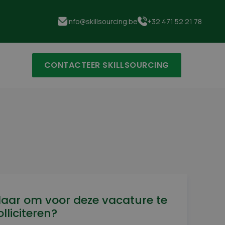
info@skillsourcing.be
+32 471 52 21 78
CONTACTEER SKILLSOURCING
laar om voor deze vacature te
olliciteren?