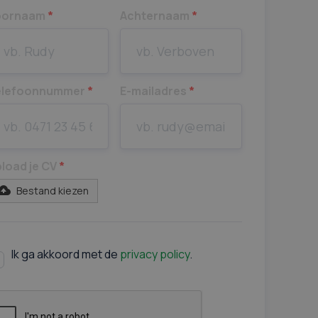
oornaam
*
Achternaam
*
elefoonnummer
*
E-mailadres
*
load je CV
*
Bestand kiezen
Ik ga akkoord met de
privacy policy
.