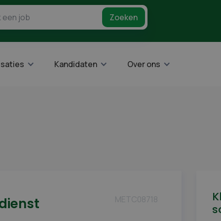
saties
Kandidaten
Over ons
K
METC08718
dienst
s