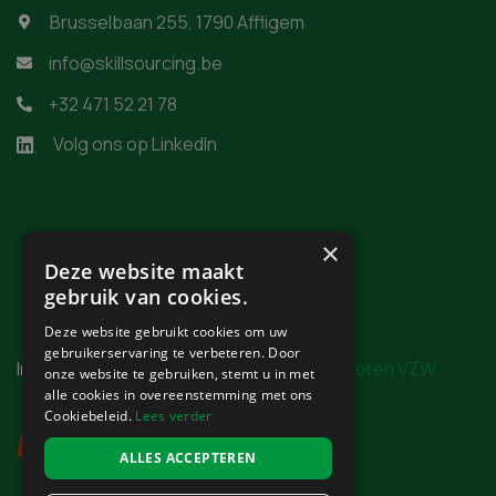
Brusselbaan 255, 1790 Affligem

info@skillsourcing.be

+32 471 52 21 78

Volg ons op LinkedIn
×
Deze website maakt
gebruik van cookies.
Deze website gebruikt cookies om uw
gebruikerservaring te verbeteren. Door
In samenwerking met
Burgerzaken Vlaanderen VZW
onze website te gebruiken, stemt u in met
alle cookies in overeenstemming met ons
Cookiebeleid.
Lees verder
ALLES ACCEPTEREN