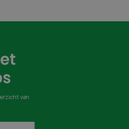
et
bs
verzicht van