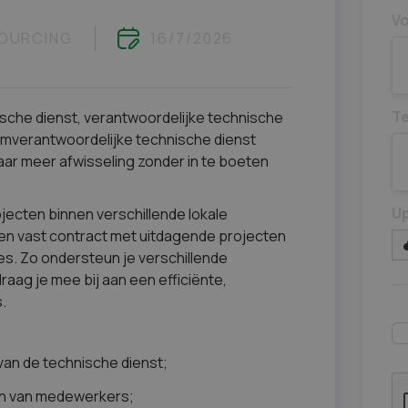
V
OURCING
16/7/2026
T
ische dienst, verantwoordelijke technische
amverantwoordelijke technische dienst
aar meer afwisseling zonder in te boeten
Up
rojecten binnen verschillende lokale
en vast contract met uitdagende projecten
ses. Zo ondersteun je verschillende
raag je mee bij aan een efficiënte,
.
 van de technische dienst;
en van medewerkers;