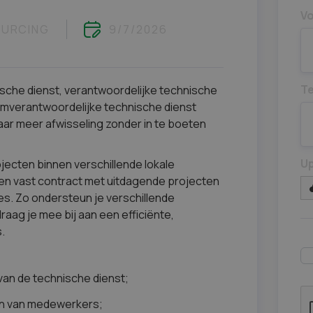
V
URCING
9/7/2026
T
ische dienst, verantwoordelijke technische
amverantwoordelijke technische dienst
aar meer afwisseling zonder in te boeten
Up
rojecten binnen verschillende lokale
en vast contract met uitdagende projecten
ses. Zo ondersteun je verschillende
raag je mee bij aan een efficiënte,
.
 van de technische dienst;
en van medewerkers;