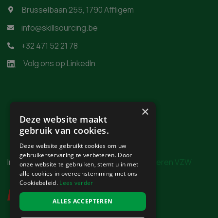
Brusselbaan 255, 1790 Affligem

info@skillsourcing.be

+32 471 52 21 78

Volg ons op LinkedIn
×
Deze website maakt
gebruik van cookies.
Deze website gebruikt cookies om uw
gebruikerservaring te verbeteren. Door
In samenwerking met
Burgerzaken Vlaanderen VZW
onze website te gebruiken, stemt u in met
alle cookies in overeenstemming met ons
Cookiebeleid.
Lees verder
ALLES ACCEPTEREN