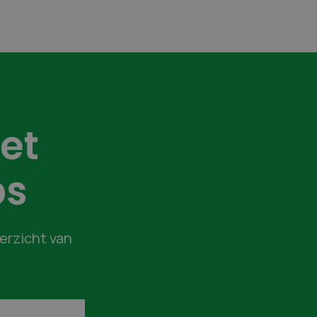
et
bs
verzicht van