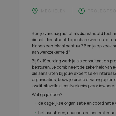
MECHELEN
PROJECTSO
Ben je vandaag actief als diensthoofd techn
dienst, diensthoofd openbare werken of te
binnen een lokaal bestuur? Ben je op zoek n
aan werkzekerheid?
Bij SkillSourcing werk je als consultant op p
besturen. Je combineert de zekerheid van e
die aansluiten bij jouw expertise en interes
organisaties, bouw je brede ervaring op en d
kwaliteitsvolle dienstverlening voor inwoners
Wat ga je doen?
de dagelijkse organisatie en coördinatie
het aansturen, coachen en ondersteun