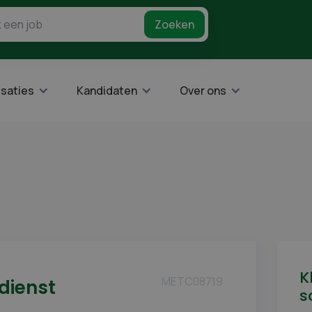
saties
Kandidaten
Over ons
K
METC08719
dienst
s