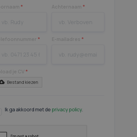
oornaam
*
Achternaam
*
elefoonnummer
*
E-mailadres
*
load je CV
*
Bestand kiezen
Ik ga akkoord met de
privacy policy
.